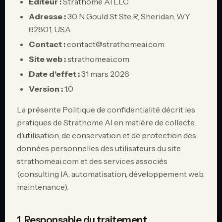
Éditeur :
Strathome AI LLC
auto_awesome
close
En ligne · répond en quelques secondes
Adresse :
30 N Gould St Ste R, Sheridan, WY
82801, USA
Contact :
contact@strathomeai.com
Site web :
strathomeai.com
Date d'effet :
31 mars 2026
Version :
1.0
La présente Politique de confidentialité décrit les
pratiques de Strathome AI en matière de collecte,
d'utilisation, de conservation et de protection des
données personnelles des utilisateurs du site
strathomeai.com et des services associés
(consulting IA, automatisation, développement web,
maintenance).
1. Responsable du traitement