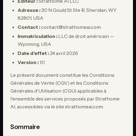
Éditeur :
Strathome AI LLC
Adresse :
30 N Gould St Ste R, Sheridan, WY
82801, USA
Contact :
contact@strathomeai.com
Immatriculation :
LLC de droit américain —
Wyoming, USA
Date d'effet :
24 avril 2026
Version :
1.0
Assistant Strathome
auto_awesome
close
En ligne · répond en quelques secondes
Le présent document constitue les Conditions
Générales de Vente (CGV) et les Conditions
Générales d'Utilisation (CGU) applicables à
l'ensemble des services proposés par Strathome
AI, accessibles via le site strathomeai.com.
Sommaire